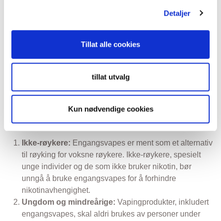
slutte. Det tilbyr en overgang bort fra røyking samtidig
Detaljer
som det fortsatt gir nikotin.
Det er viktig å merke seg at selv om vaping har sine
Tillat alle cookies
fordeler, er det ikke helt uten risiko. Personer som vurderer
overgangen bør konsultere helsepersonell og ta informerte
tillat utvalg
valg basert på sine spesifikke omstendigheter.
Engangsvapes, som andre vapingprodukter, er ikke egnet
Kun nødvendige cookies
for alle. Her er noen grupper av personer som ikke bør
begynne å bruke engangsvapes:
Ikke-røykere:
Engangsvapes er ment som et alternativ
til røyking for voksne røykere. Ikke-røykere, spesielt
unge individer og de som ikke bruker nikotin, bør
unngå å bruke engangsvapes for å forhindre
nikotinavhengighet.
Ungdom og mindreårige:
Vapingprodukter, inkludert
engangsvapes, skal aldri brukes av personer under