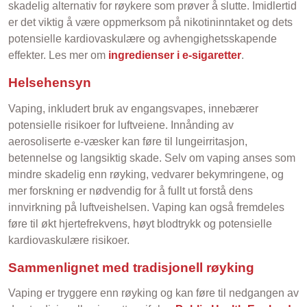
skadelig alternativ for røykere som prøver å slutte. Imidlertid
er det viktig å være oppmerksom på nikotininntaket og dets
potensielle kardiovaskulære og avhengighetsskapende
effekter. Les mer om
ingredienser i e-sigaretter
.
Helsehensyn
Vaping, inkludert bruk av engangsvapes, innebærer
potensielle risikoer for luftveiene. Innånding av
aerosoliserte e-væsker kan føre til lungeirritasjon,
betennelse og langsiktig skade. Selv om vaping anses som
mindre skadelig enn røyking, vedvarer bekymringene, og
mer forskning er nødvendig for å fullt ut forstå dens
innvirkning på luftveishelsen. Vaping kan også fremdeles
føre til økt hjertefrekvens, høyt blodtrykk og potensielle
kardiovaskulære risikoer.
Sammenlignet med tradisjonell røyking
Vaping er tryggere enn røyking og kan føre til nedgangen av