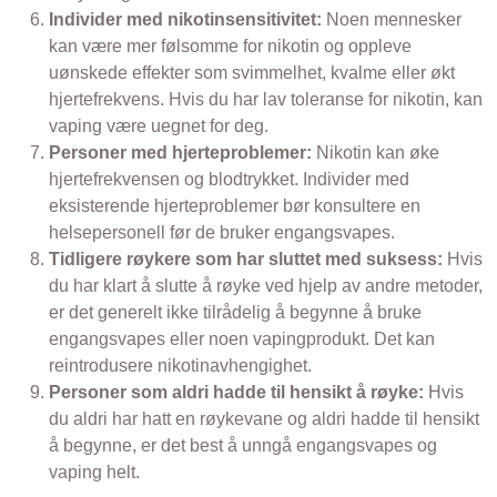
Individer med nikotinsensitivitet:
Noen mennesker
kan være mer følsomme for nikotin og oppleve
uønskede effekter som svimmelhet, kvalme eller økt
hjertefrekvens. Hvis du har lav toleranse for nikotin, kan
vaping være uegnet for deg.
Personer med hjerteproblemer:
Nikotin kan øke
hjertefrekvensen og blodtrykket. Individer med
eksisterende hjerteproblemer bør konsultere en
helsepersonell før de bruker engangsvapes.
Tidligere røykere som har sluttet med suksess:
Hvis
du har klart å slutte å røyke ved hjelp av andre metoder,
er det generelt ikke tilrådelig å begynne å bruke
engangsvapes eller noen vapingprodukt. Det kan
reintrodusere nikotinavhengighet.
Personer som aldri hadde til hensikt å røyke:
Hvis
du aldri har hatt en røykevane og aldri hadde til hensikt
å begynne, er det best å unngå engangsvapes og
vaping helt.