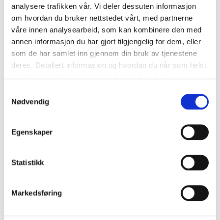
analysere trafikken vår. Vi deler dessuten informasjon
nikotininntaket og potensielt slutte helt.
om hvordan du bruker nettstedet vårt, med partnerne
Ingen vedvarende lukt:
Vaping produserer damp som
våre innen analysearbeid, som kan kombinere den med
raskt forsvinner, og etterlater ingen varig lukt på klær
annen informasjon du har gjort tilgjengelig for dem, eller
eller i miljøet.
som de har samlet inn gjennom din bruk av tjenestene
Kostnadsbesparelser:
Over tid kan vaping være mer
deres. Detaljert informasjon og hvordan du når som helst
kostnadseffektivt enn røyking, siden engangsvapes og
kan tilbakekalle ditt samtykke finner du i vår
e-væsker ofte er billigere enn tradisjonelle sigaretter.
personvernerklæring
.
Ingen passiv røyking:
Vaping produserer damp, ikke
Samtykkevalg
røyk, noe som betyr at det ikke er skadelig eksponering
Nødvendig
for passiv røyk for de rundt deg.
Økt bekvemmelighet:
Engangsvapes krever ingen
Egenskaper
vedlikehold, påfylling eller lading, noe som gjør dem
utrolig praktiske for bruk når du er på farten.
Røykfritt miljø:
Mange steder tillater vaping på
Statistikk
områder der røyking er forbudt, noe som gir vapers mer
frihet til å nyte vanen sin.
Markedsføring
Støtte for røykeslutt:
Helseorganisasjoner og
fagpersoner anbefaler ofte vaping som en
skadereduksjonsstrategi for røykere som ønsker å