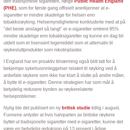
den tradisjonelle sigaretten, ifølge
Public Health England
(PHE)
, som for første gang offisielt anerkjenner at e-
sigaretter er mindre skadelige for helsen enn
tobakksrøyking. Helsemyndighetene konkluderte med at på
"det beste anslaget så langt" er e-sigaretter omtrent 95%
mindre skadelige enn tobakksigaretter og kunne en dag bli
utdelt som et lisensiert legemiddel som et alternativ til
røykesluttprodukter som nikotinplaster.
I England har en proaktiv tilnærming også blitt tatt for å
bekjempe sykehusinnleggelser relatert til røyking ved å
anbefale røykere som ikke har klart å slutte på andre måter,
å bytte til e-sigaretter. Denne strategien har som mål å
betydelig redusere byrden av røykerelaterte
helseproblemer.
Nylig ble det publisert en ny
britisk studie
tidlig i august.
Funnene antyder at hvis halvparten av britiske røykere
byttet ut tradisjonelle sigaretter med e-sigaretter, kunne det
være en betydelig reduksjon på 13 prosent i årlige