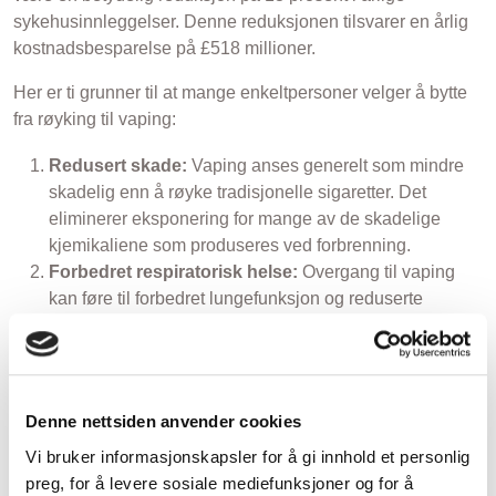
sykehusinnleggelser. Denne reduksjonen tilsvarer en årlig
kostnadsbesparelse på £518 millioner.
Her er ti grunner til at mange enkeltpersoner velger å bytte
fra røyking til vaping:
Redusert skade:
Vaping anses generelt som mindre
skadelig enn å røyke tradisjonelle sigaretter. Det
eliminerer eksponering for mange av de skadelige
kjemikaliene som produseres ved forbrenning.
Forbedret respiratorisk helse:
Overgang til vaping
kan føre til forbedret lungefunksjon og reduserte
respiratoriske problemer som vanligvis er forbundet
med røyking.
Variasjon av smaker:
Vapers har tilgang til et bredt
utvalg av e-væske-smaker, noe som gir en mer gledelig
Denne nettsiden anvender cookies
og tilpassbar opplevelse.
Vi bruker informasjonskapsler for å gi innhold et personlig
Kontrollert nikotininntak:
Vaping tilbyr justerbare
preg, for å levere sosiale mediefunksjoner og for å
nikotinnivåer, slik at brukere gradvis kan redusere