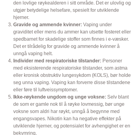
den lovlige røykealderen i sitt område. Det er ulovlig og
utgjør betydelige helsefare, spesielt for utviklende
hjerner.
Gravide og ammende kvinner:
Vaping under
graviditet eller mens du ammer kan utsette fosteret eller
spedbarnet for skadelige stoffer som finnes i e-væsker.
Det er tilrådelig for gravide og ammende kvinner å
unngå vaping helt.
Individer med respiratoriske tilstander:
Personer
med eksisterende respiratoriske tilstander, som astma
eller kronisk obstruktiv lungesykdom (KOLS), bør holde
seg unna vaping. Vaping kan forverre disse tilstandene
eller føre til luftveissymptomer.
Ikke-røykende ungdom og unge voksne:
Selv blant
de som er gamle nok til å røyke lovmessig, bør unge
voksne som aldri har røykt, unngå å begynne med
engangsvapes. Nikotin kan ha negative effekter på
utviklende hjerner, og potensialet for avhengighet er en
bekymring.