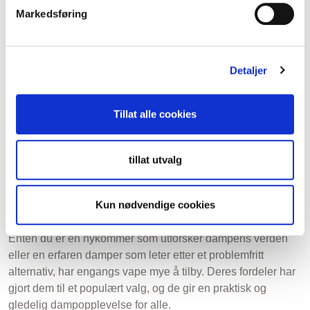
vape eller andre nikotinholdige dampprodukter. engangs
Markedsføring
vape med nikotin gir imidlertid en mulighet for
skadereduksjon for røykere som søker en alternativ måte å
håndtere avhengigheten sin på. Brukere kan gradvis
Detaljer
redusere nikotininntaket eller bytte til nikotinfrie alternativer
for å hjelpe dem med å håndtere avhengigheten.
Tillat alle cookies
Konklusjon
Oppsummert tilbyr engangs vape en uovertruffen
tillat utvalg
praktiskhet, bærbarhet, smaksmangfold og nikotinkontroll.
De fungerer som en kostnadseffektiv inngangsport til
damping samtidig som de fremmer skadereduksjon og
Kun nødvendige cookies
overholdelse av damperegler.
Enten du er en nykommer som utforsker dampens verden
eller en erfaren damper som leter etter et problemfritt
alternativ, har engangs vape mye å tilby. Deres fordeler har
gjort dem til et populært valg, og de gir en praktisk og
gledelig dampopplevelse for alle.