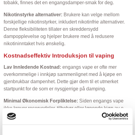
tobakk, finnes det en engangsdamper-smak for deg.
Nikotinstyrke alternativer:
Brukere kan velge mellom
forskjellige nikotinstyrker, inkludert nikotinfrie alternativer.
Denne fleksibiliteten tillater en skreddersydd
dampopplevelse og hjelper brukere med å redusere
nikotininntaket hvis ønskelig.
Kostnadseffektiv Introduksjon til vaping
Lav Innledende Kostnad:
engangs vape er ofte mer
overkommelige i innkjøp sammenlignet med å kjøpe en
gjenbrukbar dampenhet. Dette gjør dem til et utmerket
startpunkt for de som er nysgjerrige på damping.
Minimal Økonomisk Forpliktelse:
Siden engangs vape
ikke krever reservedeler, tilbehør eller løpende kjøp av e-
væske, kan brukere nyte damping uten en langsiktig
økonomisk forpliktelse.
Hensyn til Helse