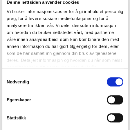
Denne nettsiden anvender cookies
Skadereduksjon:
Mens de ikke er helt uten risiko,
Vi bruker informasjonskapsler for å gi innhold et personlig
betraktes engangs vape generelt som mindre skadelige enn
preg, for å levere sosiale mediefunksjoner og for å
tradisjonell tobakksrøyking. Dette skyldes at de eliminerer
analysere trafikken vår. Vi deler dessuten informasjon
forbrenningen som er ansvarlig for å produsere giftige
om hvordan du bruker nettstedet vårt, med partnerne
biprodukter som tjære og karbonmonoksid, som finnes i
våre innen analysearbeid, som kan kombinere den med
sigarettrøyk. Fraværet av brennende tobakk betyr at
annen informasjon du har gjort tilgjengelig for dem, eller
engangs vape ikke produserer skadelige partikler og mange
som de har samlet inn gjennom din bruk av tjenestene
av de skadelige kjemikaliene som finnes i tradisjonell røyk.
deres. Detaljert informasjon og hvordan du når som helst
Dampere inhalerer en aerosolisert damp, som vanligvis
kan tilbakekalle ditt samtykke finner du i vår
inneholder færre giftstoffer enn sigarettrøyk.
personvernerklæring
.
Samtykkevalg
Nødvendig
Nikotinkontroll:
Mens engangs vape kan fungere som et
verktøy for skadereduksjon for røykere, er det viktig å
erkjenne tilstedeværelsen av nikotin i mange av disse
Egenskaper
enhetene. Nikotin er en avhengighetsskapende substans
som finnes både i sigaretter og dampprodukter. Nikotinens
Statistikk
avhengighetsskapende karakter kan gjøre det utfordrende
for brukere å slutte når de først begynner å bruke engangs