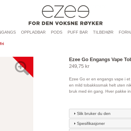
NGANGS
OPPLADBAR
PODS
PUFF BAR
TILBEHØR
FORH
ri
Ezee Go Engangs Vape Tob
249,75 kr
Ezee Go er en engangs vape i et kl
en mild tobakkssmak helt uten nik
bruk med én gang. Hver pakke in
Slik bruker du den
Spesifikasjoner