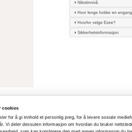
Nikotinnivå
Hvor lenge holder en engan
Hvorfor velge Ezee?
Sikkerhetsinformasjon
KUNDESERVICE
SELSKAP
Kontakt
Ezee Trading ApS NUF
r cookies
Om Ezee
c/o Nils Ingerslev
er for å gi innhold et personlig preg, for å levere sosiale medie
Blog
Horsens gate 3B
vår. Vi deler dessuten informasjon om hvordan du bruker nettsted
Produktinformasjon
1516 Moss
ysearbeid, som kan kombinere den med annen informasjon du har