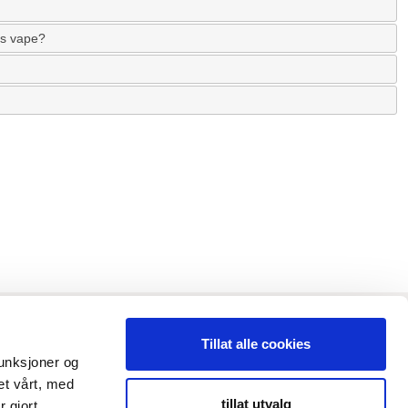
gs vape?
Tillat alle cookies
funksjoner og
et vårt, med
tillat utvalg
 gjort