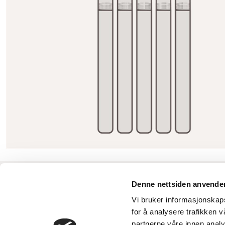
INFORMASJON
PRODUKTER
Kjøpsvilkår
Engangs Vape
Denne nettsiden anvende
Angrerett
Oppladbar
Vi bruker informasjonskapsl
Personvernregler
Pods
for å analysere trafikken 
Levering og betaling
Puff Bar
partnerne våre innen anal