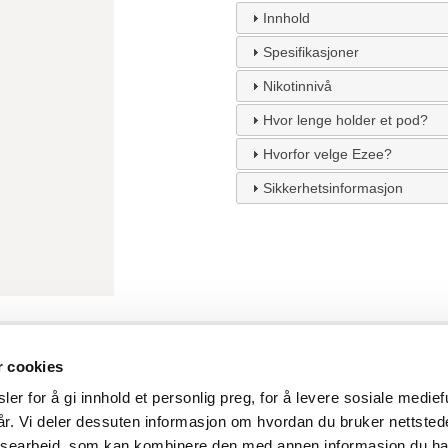
Innhold
Spesifikasjoner
Nikotinnivå
Hvor lenge holder et pod?
Hvorfor velge Ezee?
Sikkerhetsinformasjon
KUNDESERVICE
SELSKAP
Kontakt
Ezee Trading ApS NUF
r cookies
Om Ezee
c/o Nils Ingerslev
er for å gi innhold et personlig preg, for å levere sosiale medie
Blog
Horsens gate 3B
vår. Vi deler dessuten informasjon om hvordan du bruker nettsted
Produktinformasjon
1516 Moss
ysearbeid, som kan kombinere den med annen informasjon du har