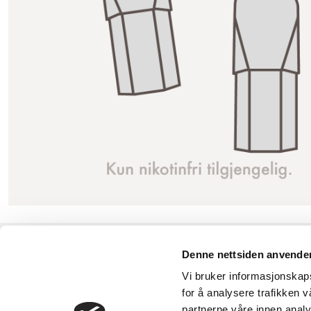
INFORMASJON
PRODUKTER
Kjøpsvilkår
Engangs Vape
Denne nettsiden anvende
Angrerett
Oppladbar
Vi bruker informasjonskapsl
Personvernregler
Pods
for å analysere trafikken 
Levering og betaling
Puff Bar
partnerne våre innen anal