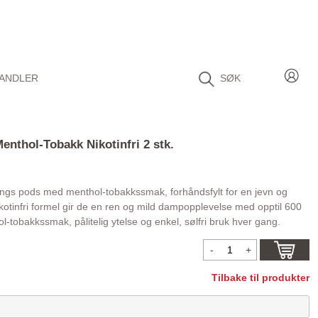
ANDLER
SØK
nthol-Tobakk Nikotinfri 2 stk.
gs pods med menthol-tobakkssmak, forhåndsfylt for en jevn og
kotinfri formel gir de en ren og mild dampopplevelse med opptil 600
l-tobakkssmak, pålitelig ytelse og enkel, sølfri bruk hver gang.
Tilbake til produkter